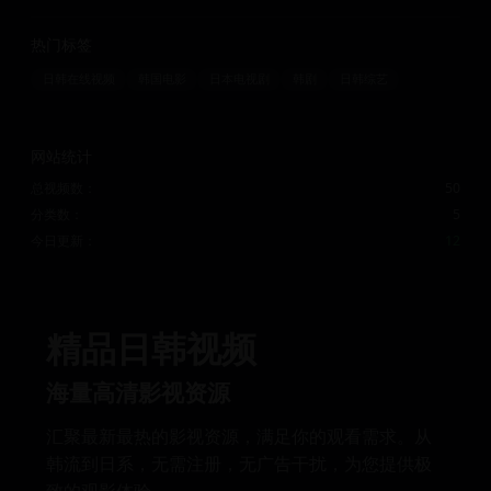
热门标签
日韩在线视频
韩国电影
日本电视剧
韩剧
日韩综艺
网站统计
总视频数：
50
分类数：
5
今日更新：
12
精品日韩视频
海量高清影视资源
汇聚最新最热的影视资源，满足你的观看需求。从
韩流到日系，无需注册，无广告干扰，为您提供极