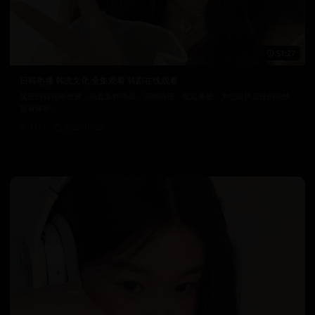
51:27
日韩热播 韩流文化 全集观看 韩剧在线观看
优质日韩视频资源，涵盖多种类型。清晰画质，稳定播放，为您提供最佳的在线
观看体验。
1111
2025/10/23
日韩在线视频
韩国电影