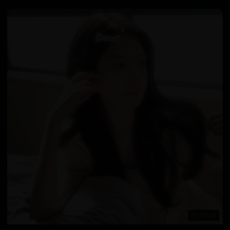
131:29