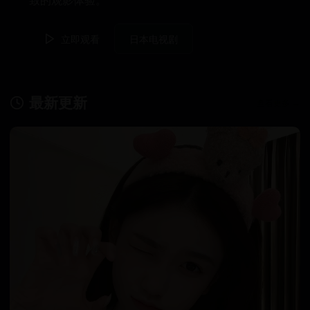
致的观影体验。
立即观看
日本电视剧
最新更新
查看更多 →