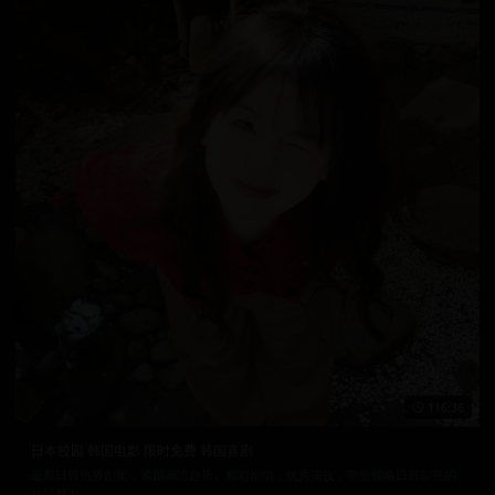
116:36
日本校园 韩国电影 限时免费 韩国喜剧
最新日韩热播剧集，紧跟潮流趋势。精彩剧情，优秀演技，带您领略日韩影视的
独特魅力。