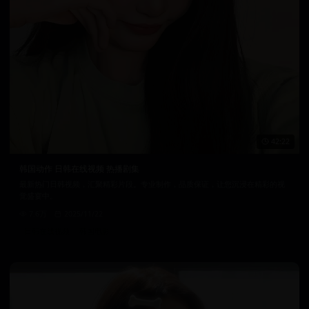
42:22
韩国动作 日韩在线视频 热播剧集
最新热门日韩视频，汇聚精彩片段。专业制作，品质保证，让您沉浸在精彩的视
觉盛宴中。
7.6万
2025/11/22
日韩在线视频
韩国电影