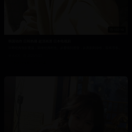
137:10
韩国动作 日韩热播 超清画质 日本电视剧
日韩经典电影重温，回味经典时光。从爱情到悬疑，从喜剧到动作，应有尽有。
8.4万
2025/5/27
日韩在线视频
韩国电影