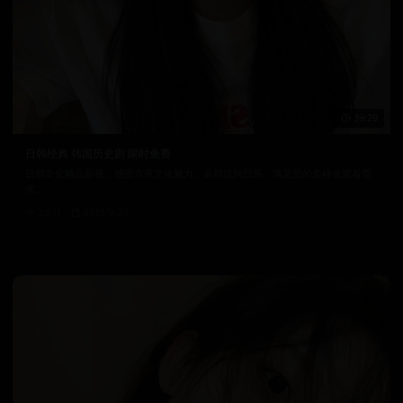
39:29
日韩经典 韩国历史剧 限时免费
日韩文化精品影视，感受东亚文化魅力。从韩流到日系，满足您的多样化观看需
求。
2.0万
2025/8/24
日韩在线视频
韩国电影