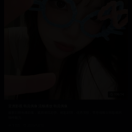
106:14
亚洲影视 韩流偶像 流畅播放 韩流偶像
最新日韩热播剧集，紧跟潮流趋势。精彩剧情，优秀演技，带您领略日韩影视的
独特魅力。
9.0万
2025/12/15