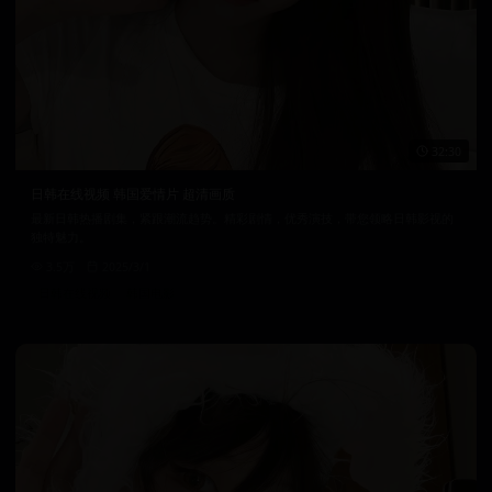
32:30
日韩在线视频 韩国爱情片 超清画质
最新日韩热播剧集，紧跟潮流趋势。精彩剧情，优秀演技，带您领略日韩影视的
独特魅力。
3.5万
2025/3/1
日韩在线视频
韩国电影